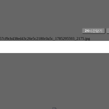
24
시간닫기