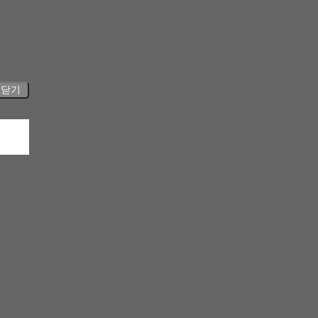
RESERVATION
닫기